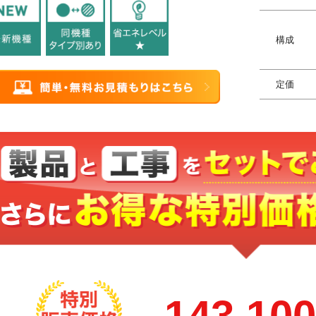
構成
定価
143,10