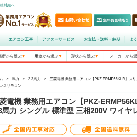
徳村組へ
エアコン工事
アフターサービス
お支払・送料・納期
よ
場所から選ぶ
用途から選ぶ
形状から選ぶ
メーカーから
ム
>
馬力
>
2.3馬力
>
三菱電機 業務用エアコン【PKZ-ERMP56KLR】スリム
レスリモコン
菱電機 業務用エアコン【PKZ-ERMP56K
.3馬力 シングル 標準型 三相200V ワイ