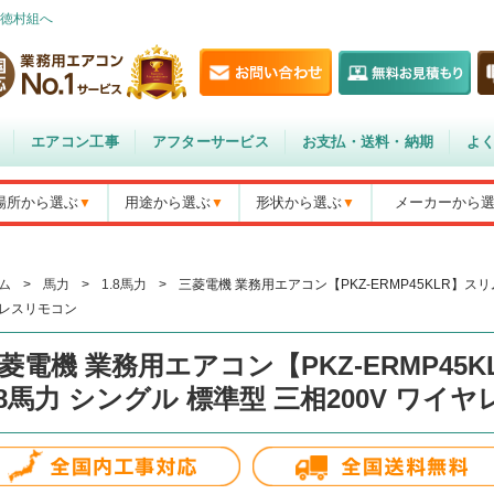
徳村組へ
エアコン工事
アフターサービス
お支払・送料・納期
よ
場所から選ぶ
用途から選ぶ
形状から選ぶ
メーカーから
ム
>
馬力
>
1.8馬力
>
三菱電機 業務用エアコン【PKZ-ERMP45KLR】スリム
レスリモコン
菱電機 業務用エアコン【PKZ-ERMP45K
.8馬力 シングル 標準型 三相200V ワイ