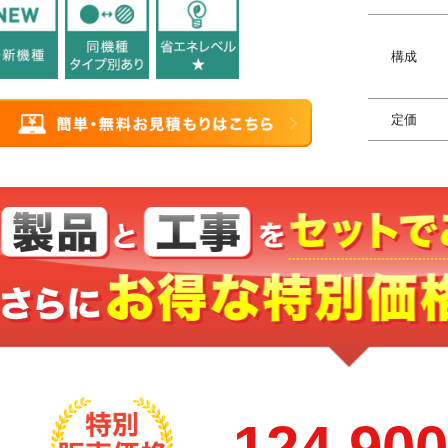
構成
定価
124,90