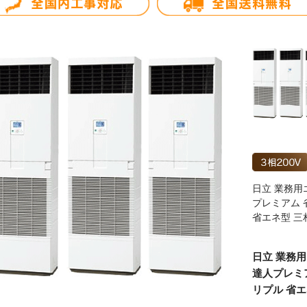
日立 業務用
プレミアム 
省エネ型 三
日立 業務用
達人プレミア
リプル 省エ