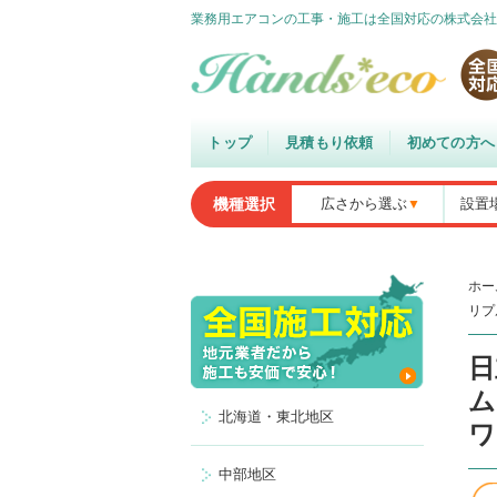
業務用エアコンの工事・施工は全国対応の株式会社
トップ
見積もり依頼
初めての方へ
機種選択
広さから選ぶ
設置
ホー
リプ
日
ム
北海道・東北地区
ワ
中部地区