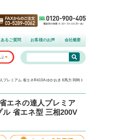
くあるご質問
お客様のお声
会社概要
選ぶ
人プレミアム 省エネR410A ゆかおき 6馬力 同時ト
5】省エネの達人プレミア
プル 省エネ型 三相200V