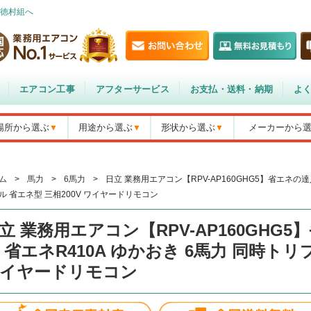
徳村組へ
エアコン工事
アフターサービス
お支払・送料・納期
よ
場所から選ぶ
用途から選ぶ
形状から選ぶ
メーカーから
ム
>
馬力
>
6馬力
>
日立 業務用エアコン【RPV-AP160GHG5】省エネの達
ル 省エネ型 三相200V ワイヤードリモコン
立 業務用エアコン【RPV-AP160GHG
 省エネR410A ゆかおき 6馬力 同時トリ
イヤードリモコン