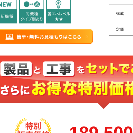
構成
定価
189,50