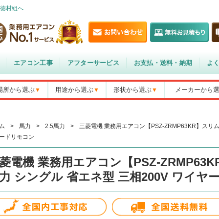
徳村組へ
エアコン工事
アフターサービス
お支払・送料・納期
よ
場所から選ぶ
用途から選ぶ
形状から選ぶ
メーカーから
ム
>
馬力
>
2.5馬力
>
三菱電機 業務用エアコン【PSZ-ZRMP63KR】スリムZ
ードリモコン
菱電機 業務用エアコン【PSZ-ZRMP63KR
力 シングル 省エネ型 三相200V ワイ