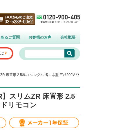
くあるご質問
お客様のお声
会社概要
選ぶ
R 床置形 2.5馬力 シングル 省エネ型 三相200V ワ
】スリムZR 床置形 2.5
ヤードリモコン