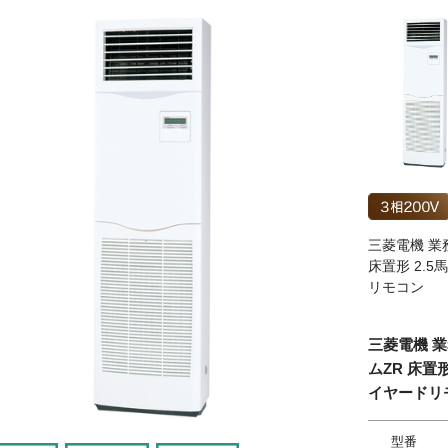
三菱電機 業務
床置形 2.5
リモコン
三菱電機 業
ムZR 床置形
イヤードリ
型番