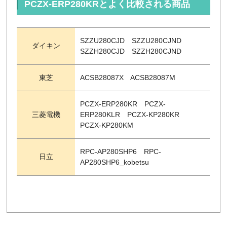
PCZX-ERP280KRとよく比較される商品
SZZU280CJD SZZU280CJND
ダイキン
SZZH280CJD SZZH280CJND
東芝
ACSB28087X ACSB28087M
PCZX-ERP280KR PCZX-
三菱電機
ERP280KLR PCZX-KP280KR
PCZX-KP280KM
RPC-AP280SHP6 RPC-
日立
AP280SHP6_kobetsu