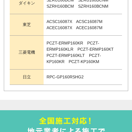
SZRU160BCM SZRU160BCNM
ダイキン
SZRH160BCM SZRH160BCNM
ACSC16087X ACSC16087M
東芝
ACEC16087X ACEC16087M
PCZT-ERMP160KR PCZT-
ERMP160KLR PCZT-ERMP160KT
三菱電機
PCZT-ERMP160KLT PCZT-
KP160KR PCZT-KP160KM
日立
RPC-GP160RSHG2