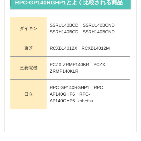
RPC-GP140RGHP1とよく比較される商品
SSRU140BCD SSRU140BCND
ダイキン
SSRH140BCD SSRH140BCND
東芝
RCXB14012X RCXB14012M
PCZX-ZRMP140KR PCZX-
三菱電機
ZRMP140KLR
RPC-GP140RGHP1 RPC-
日立
AP140GHP6 RPC-
AP140GHP6_kobetsu