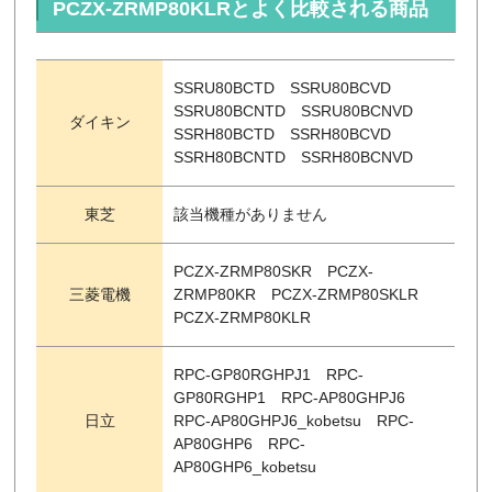
PCZX-ZRMP80KLRとよく比較される商品
SSRU80BCTD SSRU80BCVD
SSRU80BCNTD SSRU80BCNVD
ダイキン
SSRH80BCTD SSRH80BCVD
SSRH80BCNTD SSRH80BCNVD
東芝
該当機種がありません
PCZX-ZRMP80SKR PCZX-
三菱電機
ZRMP80KR PCZX-ZRMP80SKLR
PCZX-ZRMP80KLR
RPC-GP80RGHPJ1 RPC-
GP80RGHP1 RPC-AP80GHPJ6
日立
RPC-AP80GHPJ6_kobetsu RPC-
AP80GHP6 RPC-
AP80GHP6_kobetsu