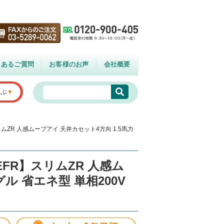
くあるご質問
お客様のお声
会社概要
選ぶ
リムZR 人感ムーブアイ 天井カセット4方向 1.5馬力
EFR】スリムZR 人感ム
ル 省エネ型 単相200V