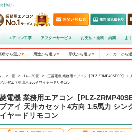
徳村組へ
エアコン工事
アフターサービス
お支払・送料・納期
よ
場所から選ぶ
用途から選ぶ
形状から選ぶ
メーカーから
ム
>
畳
>
14～20畳
>
三菱電機 業務用エアコン【PLZ-ZRMP40SEFR】ス
グル 省エネ型 単相200V ワイヤードリモコン
菱電機 業務用エアコン【PLZ-ZRMP40S
ブアイ 天井カセット4方向 1.5馬力 シング
イヤードリモコン