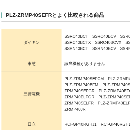
PLZ-ZRMP40SEFRとよく比較される商品
SSRC40BCT SSRC40BCV SS
ダイキン
SSRC40BCTX SSRC40BCVX S
SSRN40BCT SSRN40BCV SSR
東芝
該当機種がありません
PLZ-ZRMP40SEFCM PLZ-ZRM
PLZ-ZRMP40EFM PLZ-ZRMP40
ZRMP40SEFGR PLZ-ZRMP40EF
三菱電機
ZRMP40ELFGR PLZ-ZRMP40SE
ZRMP40SELFR PLZ-ZRMP40EL
ZRMP40JR
日立
RCI-GP40RGHJ1 RCI-GP40RGH