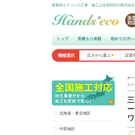
業務用エアコンの工事・施工は全国対応の株式会社
トップ
見積もり依頼
初めての方へ
機種選択
広さから選ぶ
設置
ホー
シン
三
ー
北海道・東北地区
ワ
中部地区