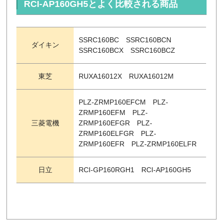
RCI-AP160GH5とよく比較される商品
SSRC160BC SSRC160BCN
ダイキン
SSRC160BCX SSRC160BCZ
東芝
RUXA16012X RUXA16012M
PLZ-ZRMP160EFCM PLZ-
ZRMP160EFM PLZ-
三菱電機
ZRMP160EFGR PLZ-
ZRMP160ELFGR PLZ-
ZRMP160EFR PLZ-ZRMP160ELFR
日立
RCI-GP160RGH1 RCI-AP160GH5