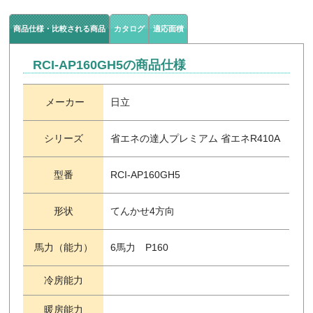
商品仕様・比較される商品
カタログ
適応面積
RCI-AP160GH5の商品仕様
メーカー
日立
シリーズ
省エネの達人プレミアム 省エネR410A
型番
RCI-AP160GH5
形状
てんかせ4方向
馬力（能力）
6馬力 P160
冷房能力
暖房能力