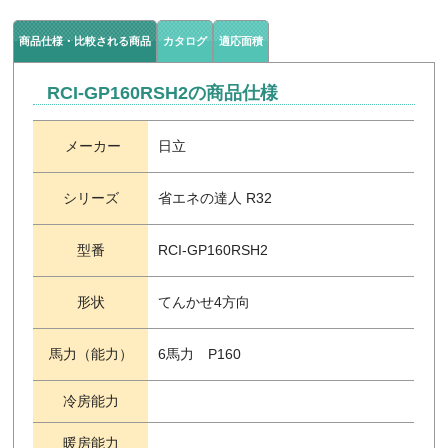
商品仕様・比較される商品
カタログ
適応面積
RCI-GP160RSH2の商品仕様
メーカー
日立
シリーズ
省エネの達人 R32
型番
RCI-GP160RSH2
形状
てんかせ4方向
馬力（能力）
6馬力 P160
冷房能力
暖房能力