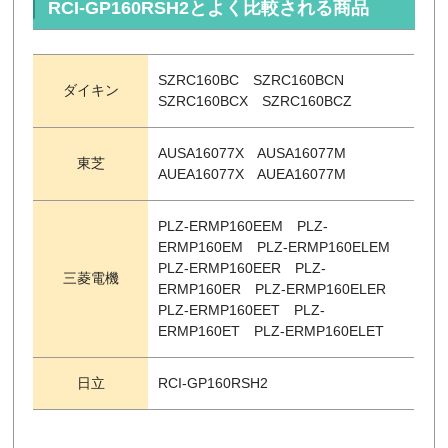
RCI-GP160RSH2とよく比較される商品
SZRC160BC SZRC160BCN
ダイキン
SZRC160BCX SZRC160BCZ
AUSA16077X AUSA16077M
東芝
AUEA16077X AUEA16077M
PLZ-ERMP160EEM PLZ-
ERMP160EM PLZ-ERMP160ELEM
PLZ-ERMP160EER PLZ-
三菱電機
ERMP160ER PLZ-ERMP160ELER
PLZ-ERMP160EET PLZ-
ERMP160ET PLZ-ERMP160ELET
日立
RCI-GP160RSH2