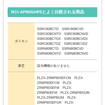
RCI-AP80GHP5とよく比較される商品
SSRC80BCTD SSRC80BCVD
SSRC80BCNTD SSRC80BCNVD
SSRC80BCTDX SSRC80BCVDX
ダイキン
SSRC80BCTDZ SSRC80BCVDZ
SSRN80BCTD SSRN80BCVD
SSRN80BCNTD SSRN80BCNVD
東芝
該当機種がありません
PLZX-ZRMP80SEFCM PLZX-
ZRMP80EFCM PLZX-
ZRMP80SEFM PLZX-
ZRMP80EFM PLZX-ZRMP80SJM
PLZX-ZRMP80JM PLZX-
ZRMP80SEFGR PLZX-