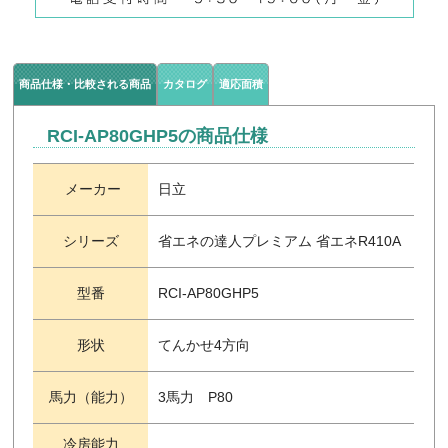
商品仕様・比較される商品
カタログ
適応面積
RCI-AP80GHP5の商品仕様
メーカー
日立
シリーズ
省エネの達人プレミアム 省エネR410A
型番
RCI-AP80GHP5
形状
てんかせ4方向
馬力（能力）
3馬力 P80
冷房能力