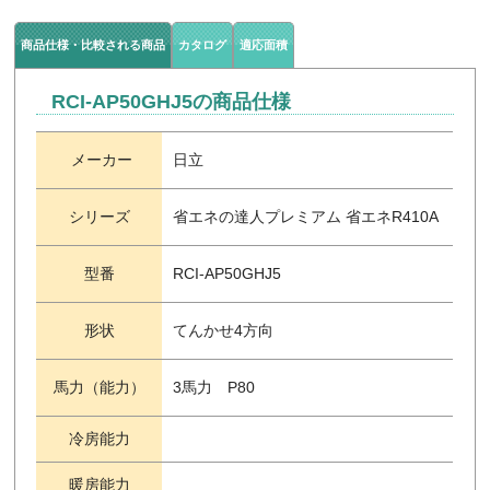
商品仕様・比較される商品
カタログ
適応面積
RCI-AP50GHJ5の商品仕様
メーカー
日立
シリーズ
省エネの達人プレミアム 省エネR410A
型番
RCI-AP50GHJ5
形状
てんかせ4方向
馬力（能力）
3馬力 P80
冷房能力
暖房能力