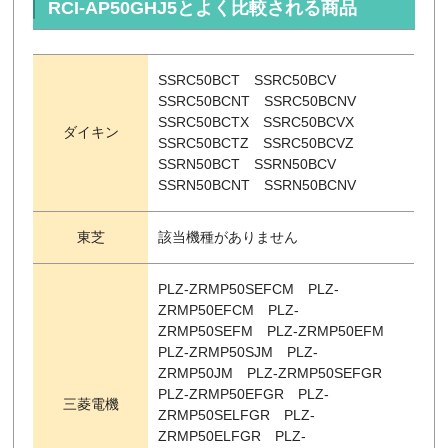
RCI-AP50GHJ5とよく比較される商品
SSRC50BCT SSRC50BCV
SSRC50BCNT SSRC50BCNV
SSRC50BCTX SSRC50BCVX
ダイキン
SSRC50BCTZ SSRC50BCVZ
SSRN50BCT SSRN50BCV
SSRN50BCNT SSRN50BCNV
東芝
該当機種がありません
PLZ-ZRMP50SEFCM PLZ-
ZRMP50EFCM PLZ-
ZRMP50SEFM PLZ-ZRMP50EFM
PLZ-ZRMP50SJM PLZ-
ZRMP50JM PLZ-ZRMP50SEFGR
PLZ-ZRMP50EFGR PLZ-
三菱電機
ZRMP50SELFGR PLZ-
ZRMP50ELFGR PLZ-