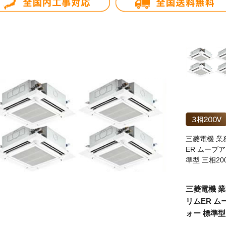
三菱電機 業務
ER ムーブ
準型 三相2
三菱電機 業
リムER ム
ォー 標準型