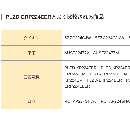
PLZD-ERP224EERとよく比較される商品
ダイキン
SZZC224CJW SZZC224CJNW 
東芝
AUSF22477X AUSF22477M
PLZD-KP224EFR PLZD-KP224E
ERP224EM PLZD-ERP224ELEM
三菱電機
KP224EM PLZD-ERP224EER PL
ERP224ELER
日立
RCI-AP224SHW6 RCI-AP224SHW