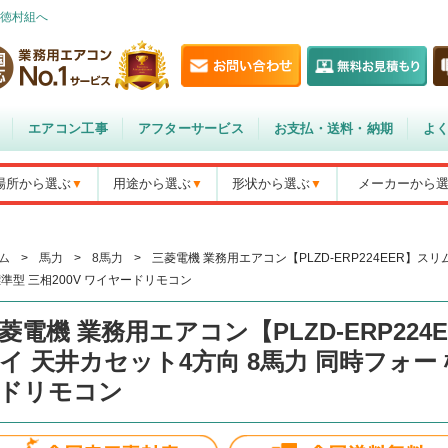
徳村組へ
エアコン工事
アフターサービス
お支払・送料・納期
よ
場所から選ぶ
用途から選ぶ
形状から選ぶ
メーカーから
ム
>
馬力
>
8馬力
>
三菱電機 業務用エアコン【PLZD-ERP224EER】スリ
標準型 三相200V ワイヤードリモコン
菱電機 業務用エアコン【PLZD-ERP224
イ 天井カセット4方向 8馬力 同時フォー 
ドリモコン