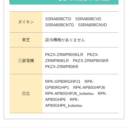
SSRA80BCTD SSRA80BCVD
ダイキン
SSRA80BCNTD SSRA80BCNVD
東芝
該当機種がありません
PKZX-ZRMP80SKLR PKZX-
三菱電機
ZRMP80KLR PKZX-ZRMP80SKR
PKZX-ZRMP80KR
RPK-GP80RGHPJ1 RPK-
GP80RGHP1 RPK-AP80GHPJ6
日立
RPK-AP80GHPJ6_kobetsu RPK-
AP80GHP6 RPK-
AP80GHP6_kobetsu