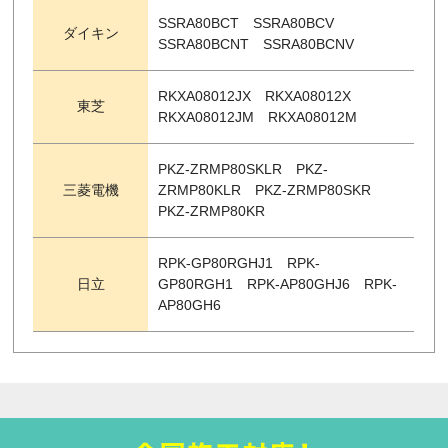
SSRA80BCT SSRA80BCV
ダイキン
SSRA80BCNT SSRA80BCNV
RKXA08012JX RKXA08012X
東芝
RKXA08012JM RKXA08012M
PKZ-ZRMP80SKLR PKZ-
三菱電機
ZRMP80KLR PKZ-ZRMP80SKR
PKZ-ZRMP80KR
RPK-GP80RGHJ1 RPK-
日立
GP80RGH1 RPK-AP80GHJ6 RPK-
AP80GH6