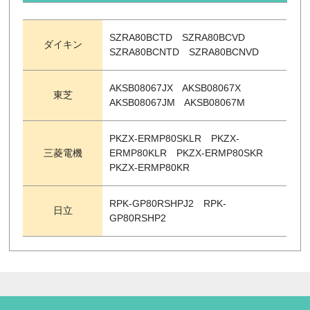
SZRA80BCTD SZRA80BCVD
ダイキン
SZRA80BCNTD SZRA80BCNVD
AKSB08067JX AKSB08067X
東芝
AKSB08067JM AKSB08067M
PKZX-ERMP80SKLR PKZX-
三菱電機
ERMP80KLR PKZX-ERMP80SKR
PKZX-ERMP80KR
RPK-GP80RSHPJ2 RPK-
日立
GP80RSHP2