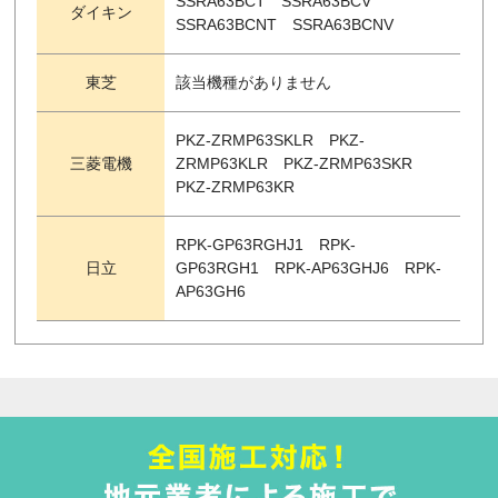
SSRA63BCT SSRA63BCV
ダイキン
SSRA63BCNT SSRA63BCNV
東芝
該当機種がありません
PKZ-ZRMP63SKLR PKZ-
三菱電機
ZRMP63KLR PKZ-ZRMP63SKR
PKZ-ZRMP63KR
RPK-GP63RGHJ1 RPK-
日立
GP63RGH1 RPK-AP63GHJ6 RPK-
AP63GH6