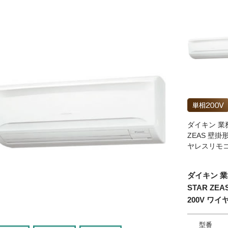
ダイキン 業務
ZEAS 壁掛
ヤレスリモ
ダイキン 業
STAR ZE
200V ワ
型番