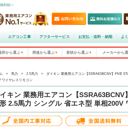
徳村組へ
エアコン工事
アフターサービス
お支払・送料・納期
よ
場所から選ぶ
用途から選ぶ
形状から選ぶ
メーカーから
ム
>
馬力
>
2.5馬力
>
ダイキン 業務用エアコン【SSRA63BCNV】FIVE ST
0V ワイヤレスリモコン
イキン 業務用エアコン【SSRA63BCNV】FI
形 2.5馬力 シングル 省エネ型 単相200