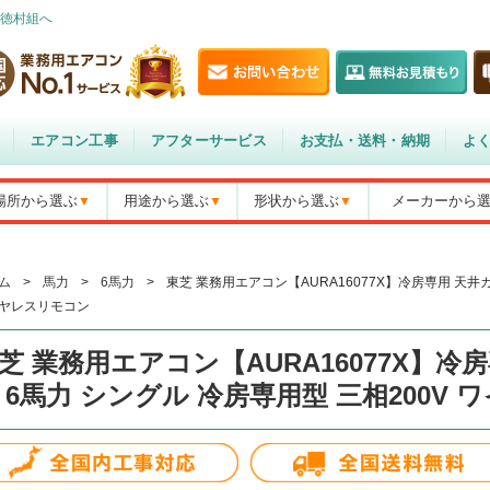
徳村組へ
エアコン工事
アフターサービス
お支払・送料・納期
よ
場所から選ぶ
用途から選ぶ
形状から選ぶ
メーカーから
ム
>
馬力
>
6馬力
>
東芝 業務用エアコン【AURA16077X】冷房専用 天井カ
ヤレスリモコン
芝 業務用エアコン【AURA16077X】冷
 6馬力 シングル 冷房専用型 三相200V