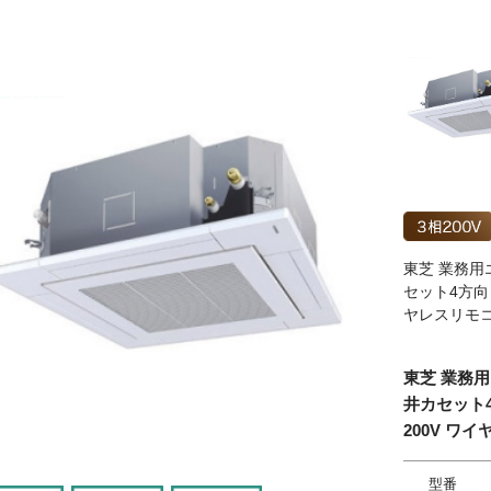
東芝 業務用
セット4方向 
ヤレスリモ
東芝 業務用
井カセット4
200V ワ
型番