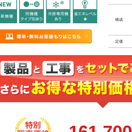
構成
定価
161,70