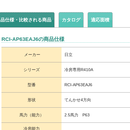
商品仕様・比較される商品
カタログ
適応面積
RCI-AP63EAJ6の商品仕様
メーカー
日立
シリーズ
冷房専用R410A
型番
RCI-AP63EAJ6
形状
てんかせ4方向
馬力（能力）
2.5馬力 P63
冷房能力