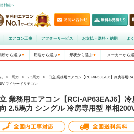
徳村組へ
エアコン工事
アフターサービス
お支払・送料・納期
よ
場所から選ぶ
用途から選ぶ
形状から選ぶ
メーカーから
ム
>
馬力
>
2.5馬力
>
日立 業務用エアコン【RCI-AP63EAJ6】冷房専用R4
00V ワイヤードリモコン
立 業務用エアコン【RCI-AP63EAJ6】冷
向 2.5馬力 シングル 冷房専用型 単相20