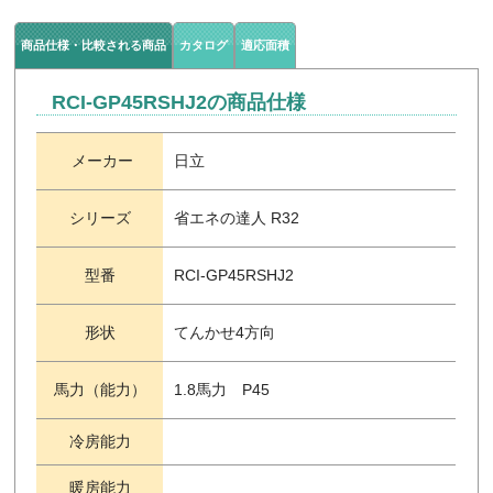
商品仕様・比較される商品
カタログ
適応面積
RCI-GP45RSHJ2の商品仕様
メーカー
日立
シリーズ
省エネの達人 R32
型番
RCI-GP45RSHJ2
形状
てんかせ4方向
馬力（能力）
1.8馬力 P45
冷房能力
暖房能力