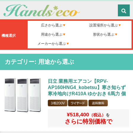
広さから選ぶ
設置場所から選ぶ
用途から選ぶ
形状から選ぶ
機種選択
メーカーから選ぶ
カテゴリー: 用途から選ぶ
日立 業務用エアコン【RPV-
AP160HNG4_kobetsu】寒さ知らず
寒冷地向けR410A ゆかおき 6馬力 個
別トリプル 寒冷地向け型 三相200V
ワイヤードリモコン
¥518,400
（税込）
を
さらに特別価格で