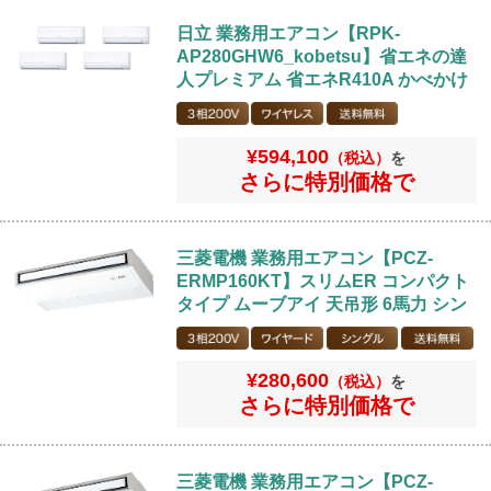
日立 業務用エアコン【RPK-
AP280GHW6_kobetsu】省エネの達
人プレミアム 省エネR410A かべかけ
10馬力 個別フォー 省エネ型 三相
200V ワイヤレスリモコン
¥594,100
（税込）
を
さらに特別価格で
三菱電機 業務用エアコン【PCZ-
ERMP160KT】スリムER コンパクト
タイプ ムーブアイ 天吊形 6馬力 シン
グル 標準型 三相200V ワイヤードリ
モコン
¥280,600
（税込）
を
さらに特別価格で
三菱電機 業務用エアコン【PCZ-