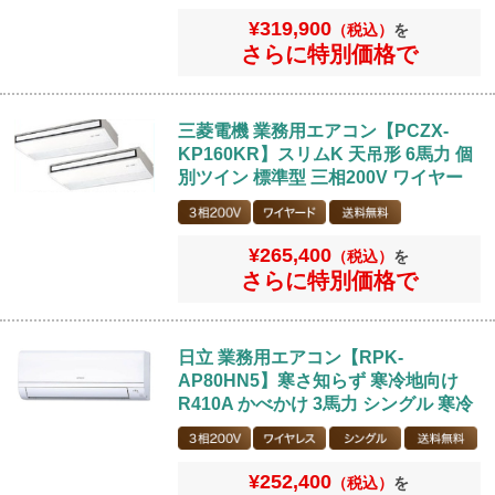
¥319,900
（税込）
を
さらに特別価格で
三菱電機 業務用エアコン【PCZX-
KP160KR】スリムK 天吊形 6馬力 個
別ツイン 標準型 三相200V ワイヤー
ドリモコン
¥265,400
（税込）
を
さらに特別価格で
日立 業務用エアコン【RPK-
AP80HN5】寒さ知らず 寒冷地向け
R410A かべかけ 3馬力 シングル 寒冷
地向け型 三相200V ワイヤレスリモコ
ン
¥252,400
（税込）
を