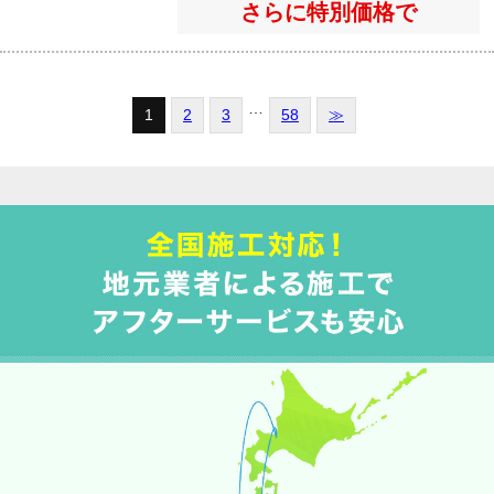
さらに特別価格で
…
1
2
3
58
≫