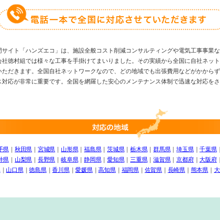
門サイト「ハンズエコ」は、施設全般コスト削減コンサルティングや電気工事事業な
会社徳村組では様々な工事を手掛けてまいりました。その実績から全国に自社ネット
いただきます。全国自社ネットワークなので、どの地域でも出張費用などがかからず
ス対応が非常に重要です。全国を網羅した安心のメンテナンス体制で迅速な対応をさ
手県
｜
秋田県
｜
宮城県
｜
山形県
｜
福島県
｜
茨城県
｜
栃木県
｜
群馬県
｜
埼玉県
｜
千葉県
井県
｜
山梨県
｜
長野県
｜
岐阜県
｜
静岡県
｜
愛知県
｜
三重県
｜
滋賀県
｜
京都府
｜
大阪府
県
｜
山口県
｜
徳島県
｜
香川県
｜
愛媛県
｜
高知県
｜
福岡県
｜
佐賀県
｜
長崎県
｜
熊本県
｜
大