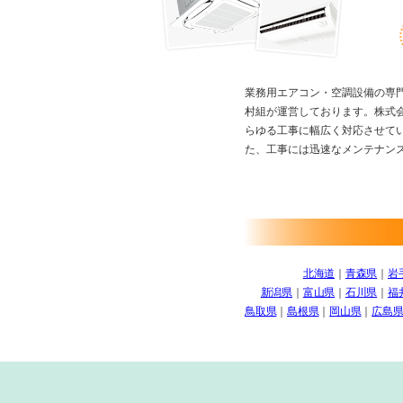
業務用エアコン・空調設備の専
村組が運営しております。株式
らゆる工事に幅広く対応させて
た、工事には迅速なメンテナン
北海道
｜
青森県
｜
岩
新潟県
｜
富山県
｜
石川県
｜
福
鳥取県
｜
島根県
｜
岡山県
｜
広島