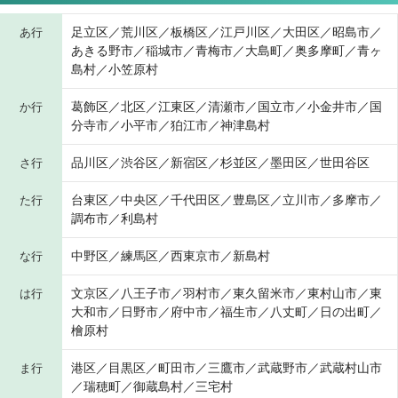
足立区／荒川区／板橋区／江戸川区／大田区／昭島市／
あ行
あきる野市／稲城市／青梅市／大島町／奥多摩町／青ヶ
島村／小笠原村
葛飾区／北区／江東区／清瀬市／国立市／小金井市／国
か行
分寺市／小平市／狛江市／神津島村
品川区／渋谷区／新宿区／杉並区／墨田区／世田谷区
さ行
台東区／中央区／千代田区／豊島区／立川市／多摩市／
た行
調布市／利島村
中野区／練馬区／西東京市／新島村
な行
文京区／八王子市／羽村市／東久留米市／東村山市／東
は行
大和市／日野市／府中市／福生市／八丈町／日の出町／
檜原村
港区／目黒区／町田市／三鷹市／武蔵野市／武蔵村山市
ま行
／瑞穂町／御蔵島村／三宅村