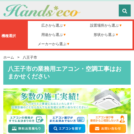
広さから選ぶ
設置場所から選ぶ
用途から選ぶ
形状から選ぶ
機種選択
メーカーから選ぶ
ホーム
>
八王子市
八王子市の業務用エアコン・空調工事はお
まかせください