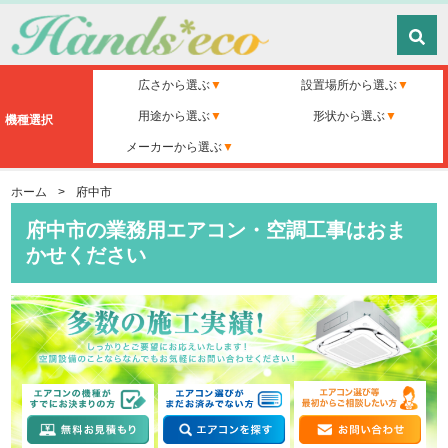
広さから選ぶ
設置場所から選ぶ
用途から選ぶ
形状から選ぶ
機種選択
メーカーから選ぶ
ホーム
>
府中市
府中市の業務用エアコン・空調工事はおま
かせください