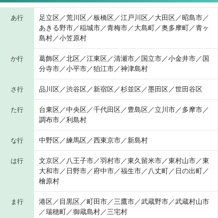
足立区／荒川区／板橋区／江戸川区／大田区／昭島市／
あ行
あきる野市／稲城市／青梅市／大島町／奥多摩町／青ヶ
島村／小笠原村
葛飾区／北区／江東区／清瀬市／国立市／小金井市／国
か行
分寺市／小平市／狛江市／神津島村
品川区／渋谷区／新宿区／杉並区／墨田区／世田谷区
さ行
台東区／中央区／千代田区／豊島区／立川市／多摩市／
た行
調布市／利島村
中野区／練馬区／西東京市／新島村
な行
文京区／八王子市／羽村市／東久留米市／東村山市／東
は行
大和市／日野市／府中市／福生市／八丈町／日の出町／
檜原村
港区／目黒区／町田市／三鷹市／武蔵野市／武蔵村山市
ま行
／瑞穂町／御蔵島村／三宅村