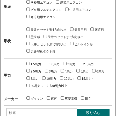
学校用エアコン
農業用エアコン
用途
ビル用マルチエアコン
中温用エアコン
寒冷地用エアコン
天井カセット形4方向吹出
天井吊形
床置形
壁掛形
天井カセット形2方向吹出
形状
天井カセット形1方向吹出
ビルトイン形
天井埋込ダクト形
1.5馬力
1.8馬力
2馬力
2.3馬力
2.5馬力
3馬力
4馬力
5馬力
6馬力
馬力
8馬力
10馬力
12馬力
15馬力～
20馬力～
30馬力以上
ダイキン
東芝
三菱電機
日立
メーカー