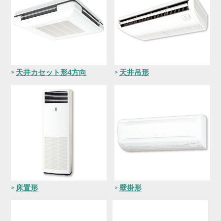
天井カセット形4方向
天井吊形
床置形
壁掛形