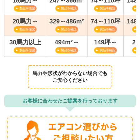
15馬力～
247～365m²
74～110坪
148
► 製品を確認
► 製品を確認
► 製品を確認
► 
20馬力～
329～486m²
74～110坪
148
► 製品を確認
► 製品を確認
► 製品を確認
► 
30馬力以上
494m²～
149坪～
2
► 製品を確認
► 製品を確認
► 製品を確認
► 
馬力や形状がわからない場合でも
ご安心ください
お客様に合わせたご提案を行っております